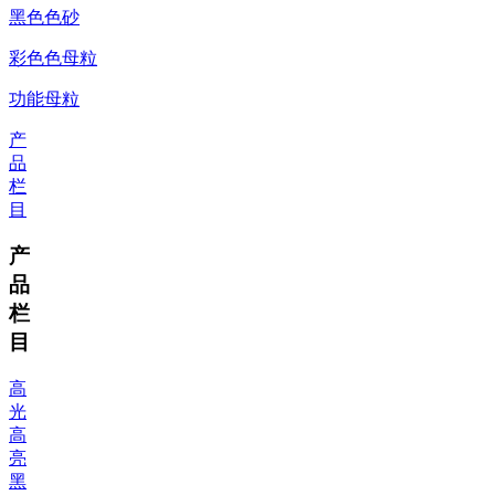
黑色色砂
彩色色母粒
功能母粒
产
品
栏
目
产
品
栏
目
高
光
高
亮
黑