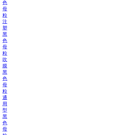
色
母
粒
注
塑
黑
色
母
粒
吹
膜
黑
色
母
粒
通
用
型
黑
色
母