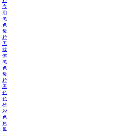
粒
专
用
黑
色
母
粒
无
载
体
黑
色
母
粒
黑
色
色
砂
彩
色
色
母